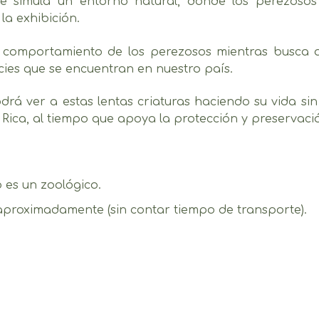
 que simula un entorno natural, donde los perezo
la exhibición.
el comportamiento de los perezosos mientras busca a
cies que se encuentran en nuestro país.
á ver a estas lentas criaturas haciendo su vida sin
Rica, al tiempo que apoya la protección y preservaci
o es un zoológico.
 aproximadamente (sin contar tiempo de transporte).