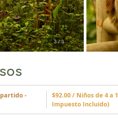
3 / 3
osos
partido -
$92.00 / Niños de 4 a 
Impuesto Incluido)