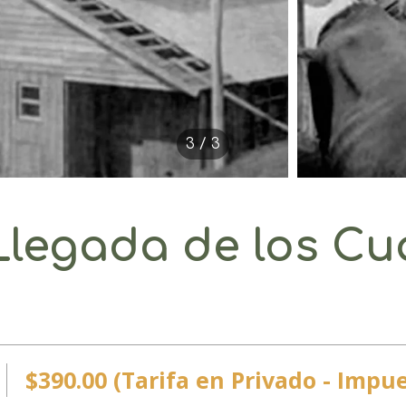
3 / 3
 Llegada de los C
$390.00 (Tarifa en Privado - Impue