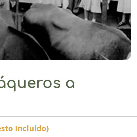
uáqueros a
sto Incluido)