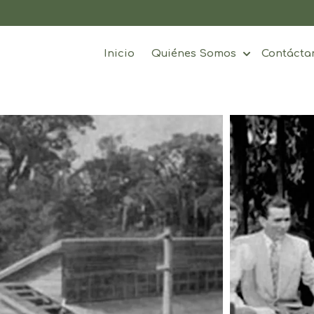
Inicio
Quiénes Somos
Contácta
Show subme