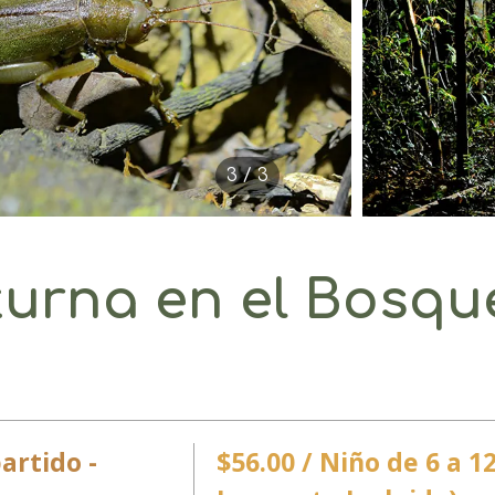
3 / 3
urna en el Bosque
artido -
$56.00 / Niño de 6 a 1