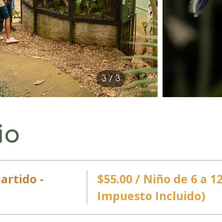
3 / 3
io
artido -
$55.00 / Niño de 6 a 1
Impuesto Incluido)